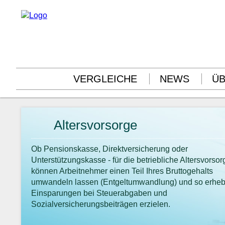
VERGLEICHE
NEWS
ÜB
Altersvorsorge
Ob Pensionskasse, Direktversicherung oder
Unterstützungskasse - für die betriebliche Altersvorsor
können Arbeitnehmer einen Teil Ihres Bruttogehalts
umwandeln lassen (Entgeltumwandlung) und so erheb
Einsparungen bei Steuerabgaben und
Sozialversicherungsbeiträgen erzielen.